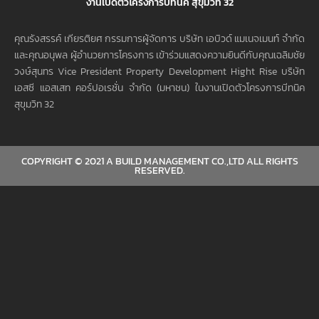
งานเปิดตัวโครงการบีทนิค สุขุมวิท 32
คุณรังสรรค์ เกียรติยศ กรรมการผู้จัดการ บริษัท เอบิวด์ แมเนจเมนท์ จำกัด
และคุณอนุพล ผู้อำนวยการโครงการ เข้าร่วมแสดงความยินดีกับคุณเฉลิมชัย
วงษ์สุนทร Vice President Property Development Hight Rise บริษัท
เอสซี แอสเสท คอร์ปอเรชั่น จำกัด (มหาชน) ในงานเปิดตัวโครงการบีทนิค
สุขุมวิท 32
COPYRIGHT © 2021 A BUILD MANAGEMENT CO.,LTD ALL RIGHTS
RESERVED.