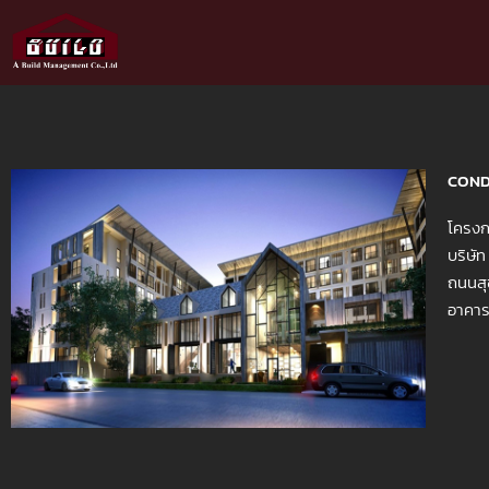
Skip
to
content
COND
โครงก
บริษั
ถนนสุ
อาคาร 