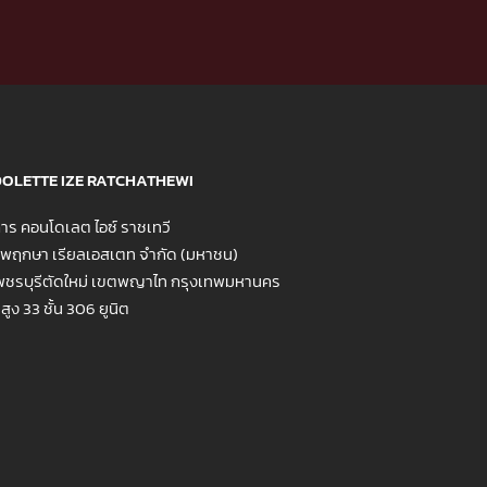
OLETTE IZE RATCHATHEWI
าร คอนโดเลต ไอซ์ ราชเทวี
ท พฤกษา เรียลเอสเตท จำกัด (มหาชน)
ชรบุรีตัดใหม่ เขตพญาไท กรุงเทพมหานคร
ูง 33 ชั้น 306 ยูนิต