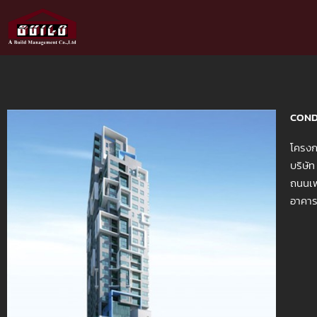
Skip
to
content
COND
โครงก
บริษั
ถนนเพ
อาคารส