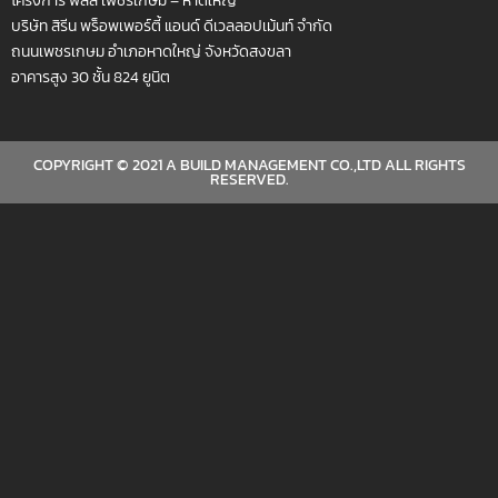
บริษัท สิรีน พร็อพเพอร์ตี้ แอนด์ ดีเวลลอปเม้นท์ จำกัด
ถนนเพชรเกษม อำเภอหาดใหญ่ จังหวัดสงขลา
อาคารสูง 30 ชั้น 824 ยูนิต
COPYRIGHT © 2021 A BUILD MANAGEMENT CO.,LTD ALL RIGHTS
RESERVED.